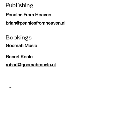
Publishing
Pennies From Heaven
brian@penniesfromheaven.nl
Bookings
Goomah Music
Robert Koole
robert@goomahmusic.nl
Sign up to receive musical
updates
via e-mail.
E-mailadres
Language